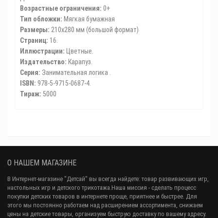
Возрастные ограничения:
0+
Тип обложки:
Мягкая бумажная
Размеры:
210x280 мм (большой формат)
Страниц:
16.
Иллюстрации:
Цветные.
Издательство:
Карапуз.
Серия:
Занимательная логика .
ISBN:
978-5-9715-0687-4.
Тираж:
5000
О НАШЕМ МАГАЗИНЕ
В Интернет-магазине "Детсай" вы всегда найдете: товар развивающих игр,
настольных игр и детского трикотажа.Наша миссия - сделать процесс
покупки детских товаров в интернете проще, приятнее и быстрее. Для
этого мы постоянно работаем над расширением ассортимента, снижаем
цены на детские товары, организуем быструю доставку по вашему адресу.