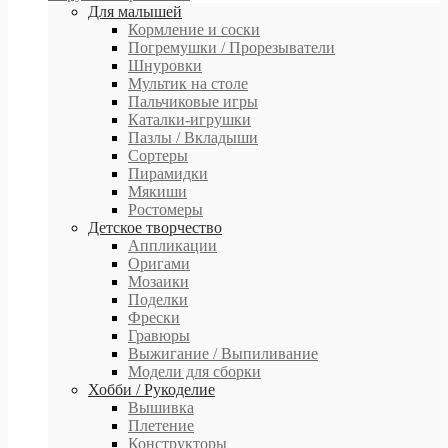
Для малышей
Кормление и соски
Погремушки / Прорезыватели
Шнуровки
Мультик на столе
Пальчиковые игры
Каталки-игрушки
Пазлы / Вкладыши
Сортеры
Пирамидки
Мякиши
Ростомеры
Детское творчество
Аппликации
Оригами
Мозаики
Поделки
Фрески
Гравюры
Выжигание / Выпиливание
Модели для сборки
Хобби / Рукоделие
Вышивка
Плетение
Конструкторы