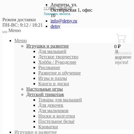
Апатиты, ул.
+7 (800) 700-00-00
Октябрьская 1, офис
Заказать звонок
10
Режим доставки
+7 (800) 700-00-00
info@detsy.ru
ПН-ВС: 9:12 / 18:21
detsy
Меню
Работаем без выходных
с 9:00 до 21:00
Меню
Игрушки и развитие
0 ₽
Для малышей
В
Оформить
Детское творчество
корзине
заказ
Хобби / Рукоделие
пусто!
Рисование
Развитие и обучение
Игры и пазлы
Книги и диски
Настольные игры
Детский трикотаж
Товары для малышей
Для девочек
Для мальчиков
Носки и колготки
Постельное бельё
Кроватки
Игрушки и развитие