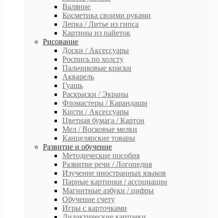
Валяние
Косметика своими руками
Лепка / Литье из гипса
Картины из пайеток
Рисование
Доски / Аксессуары
Роспись по холсту
Пальчиковые краски
Акварель
Гуашь
Раскраски / Экраны
Фломастеры / Карандаши
Кисти / Аксессуары
Цветная бумага / Картон
Мел / Восковые мелки
Канцелярские товары
Развитие и обучение
Методические пособия
Развитие речи / Логопедия
Изучение иностранных языков
Парные картинки / ассоциации
Магнитные азбуки / цифры
Обучение счету
Игры с карточками
Дидактические карточки