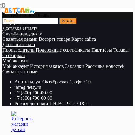
Быстрый поиск товара
Информация
Доставка
Оплата
Служба поддержки
Доставка
Связаться с нами
Возврат товара
Карта сайта
Оплата
Дополнительно
Производители
Подарочные сертификаты
Партнёры
Товары
Проверить заказ
со скидкой
Войти
Мой аккаунт
Мой аккаунт
История заказов
Закладки
Рассылка новостей
Связаться с нами
Апатиты, ул. Октябрьская 1, офис 10
info@detsy.ru
+7 (800) 700-00-00
+7 (800) 700-00-00
Режим доставки ПН-ВС: 9:12 / 18:21