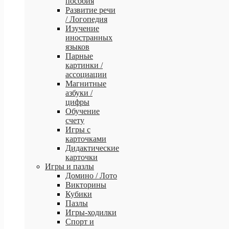
пособия
Развитие речи
/ Логопедия
Изучение
иностранных
языков
Парные
картинки /
ассоциации
Магнитные
азбуки /
цифры
Обучение
счету
Игры с
карточками
Дидактические
карточки
Игры и пазлы
Домино / Лото
Викторины
Кубики
Пазлы
Игры-ходилки
Спорт и