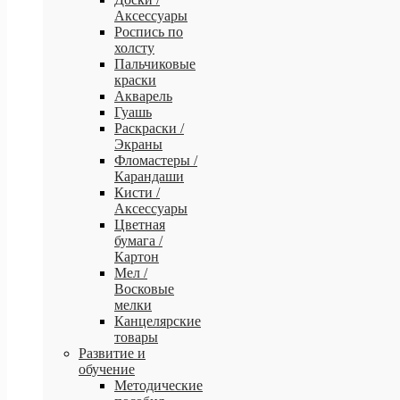
Аксессуары
Роспись по
холсту
Пальчиковые
краски
Акварель
Гуашь
Раскраски /
Экраны
Фломастеры /
Карандаши
Кисти /
Аксессуары
Цветная
бумага /
Картон
Мел /
Восковые
мелки
Канцелярские
товары
Развитие и
обучение
Методические