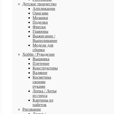
Детское творчество
Аппликации
Оригами
Мозаики
Поделки
Фрески
Гравюры
Выжигание /
Выпиливание
Модели для
сборки
Хобби / Рукоделие
Вышивка
Плетение
Конструкторы
Валяние
Косметика
своими
руками
Лепка / Литье
из гипса
Картины из
пайеток
Рисование
Доски /