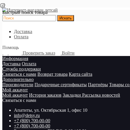
Быстрый поиск товара
Доставка
Оплата
Помощь
Проверить заказ
Войти
Информация
Доставка
Оплата
Служба поддержки
Связаться с нами
Возврат товара
Карта сайта
Дополнительно
Производители
Подарочные сертификаты
Партнёры
Товары со
Мой аккаунт
Мой аккаунт
История заказов
Закладки
Рассылка новостей
Связаться с нами
Апатиты, ул. Октябрьская 1, офис 10
info@detsy.ru
+7 (800) 700-00-00
+7 (800) 700-00-00