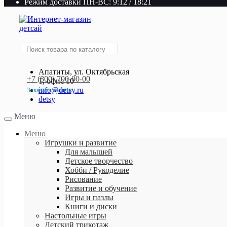
Режим доставки ПН-ВС: 9:12 / 18:21
Апатиты, ул. Октябрьская
+7 (800) 700-00-00
1, офис 10
info@detsy.ru
Заказать звонок
detsy
+7 (800) 700-00-00
Меню
Работаем без выходных
с 9:00 до 21:00
Меню
Игрушки и развитие
Для малышей
Детское творчество
Хобби / Рукоделие
Рисование
Развитие и обучение
Игры и пазлы
Книги и диски
Настольные игры
Детский трикотаж