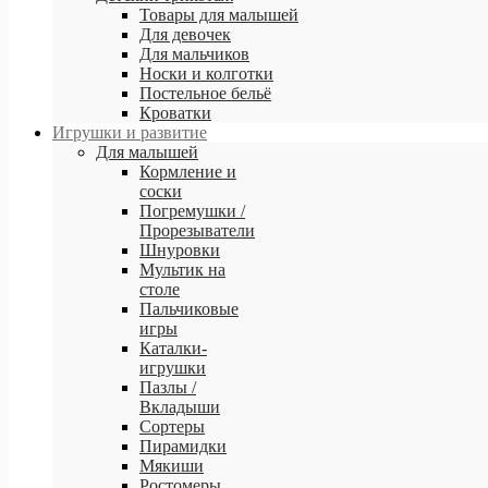
Товары для малышей
Для девочек
Для мальчиков
Носки и колготки
Постельное бельё
Кроватки
Игрушки и развитие
Для малышей
Кормление и
соски
Погремушки /
Прорезыватели
Шнуровки
Мультик на
столе
Пальчиковые
игры
Каталки-
игрушки
Пазлы /
Вкладыши
Сортеры
Пирамидки
Мякиши
Ростомеры