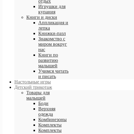
отдых
Игрушки для
купания
равочный центр
Книги и диски
ловия доставки
Аппликация и
лепка
особы оплаты
Книжки-пазл
идки и бонусы
Знакомство с
миром вокруг
луга Примерка
нас
рантия
Книги по
развитию
малышей
Учимся читать
и писать
Настольные игры
Детский трикотаж
Товары для
малышей
Боди
Верхняя
одежда
Комбинезоны
Комплекты
Комплекты