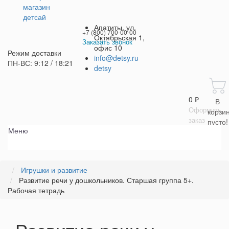
Апатиты, ул.
+7 (800) 700-00-00
Октябрьская 1,
Заказать звонок
офис 10
Режим доставки
+7 (800) 700-00-00
info@detsy.ru
ПН-ВС: 9:12 / 18:21
detsy
Работаем без выходных
с 9:00 до 21:00
0 ₽
В
Оформить
корзи
заказ
пусто!
Меню
Игрушки и развитие
Развитие речи у дошкольников. Старшая группа 5+.
Рабочая тетрадь