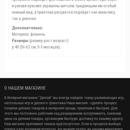
и рукава красиво украшены шитьём, придающим им особый
нежный вид, а приятная расцветка подойдет как мальчику,
так и девочке.
Дополнительно:
Материал: фланель
Размеры
(размер-рост-возраст):
р.40 (56-62 см, 0-3 месяцев);
О НАШЕМ МАГАЗИНЕ
В Интернет-магазине "Детсай" вы всегда найдете: товар развивающих игр,
настольных игр и детского трикотажа.Наша миссия - сделать процесс
покупки детских товаров в интернете проще, приятнее и быстрее. Для
этого мы постоянно работаем над расширением ассортимента, снижаем
цены на детские товары, организуем быструю доставку по вашему адресу.
Наш магазин принимает заказы круглосуточно. Если в процессе выбора
товара у вас возникли вопросы, вы можете задать их нашему менеджеру