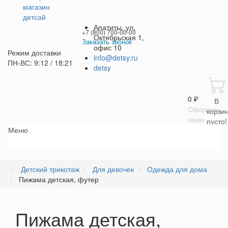
Апатиты, ул.
+7 (800) 700-00-00
Октябрьская 1,
Заказать звонок
офис 10
Режим доставки
+7 (800) 700-00-00
info@detsy.ru
ПН-ВС: 9:12 / 18:21
detsy
Работаем без выходных
с 9:00 до 21:00
0 ₽
В
Оформить
корзи
заказ
пусто!
Меню
Детский трикотаж
Для девочек
Одежда для дома
Пижама детская, футер
Пижама детская,