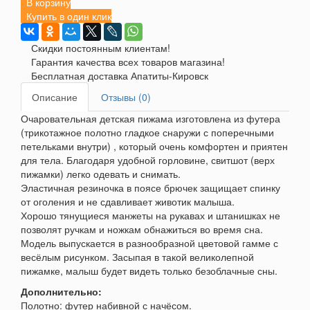
В корзину
Купить в один клик
Скидки постоянным клиентам!
Гарантия качества всех товаров магазина!
Бесплатная доставка Апатиты-Кировск
Описание
Отзывы (0)
Очаровательная детская пижама изготовлена из футера
(трикотажное полотно гладкое снаружи с поперечными
петельками внутри) , который очень комфортен и приятен
для тела. Благодаря удобной горловине, свитшот (верх
пижамки) легко одевать и снимать.
Эластичная резиночка в поясе брючек защищает спинку
от оголения и не сдавливает животик малыша.
Хорошо тянущиеся манжеты на рукавах и штанишках не
позволят ручкам и ножкам обнажиться во время сна.
Модель выпускается в разнообразной цветовой гамме с
весёлым рисунком. Засыпая в такой великолепной
пижамке, малыш будет видеть только безоблачные сны.
Дополнительно:
Полотно: футер набивной с начёсом.