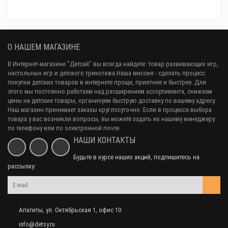
О НАШЕМ МАГАЗИНЕ
В Интернет-магазине "Детсай" вы всегда найдете: товар развивающих игр,
настольных игр и детского трикотажа.Наша миссия - сделать процесс
покупки детских товаров в интернете проще, приятнее и быстрее. Для
этого мы постоянно работаем над расширением ассортимента, снижаем
цены на детские товары, организуем быструю доставку по вашему адресу.
Наш магазин принимает заказы круглосуточно. Если в процессе выбора
товара у вас возникли вопросы, вы можете задать их нашему менеджеру
по телефону или по электронной почте.
НАШИ КОНТАКТЫ
Будьте в курсе наших акций, подпишитесь на
рассылку:
Апатиты, ул. Октябрьская 1, офис 10
info@detsy.ru