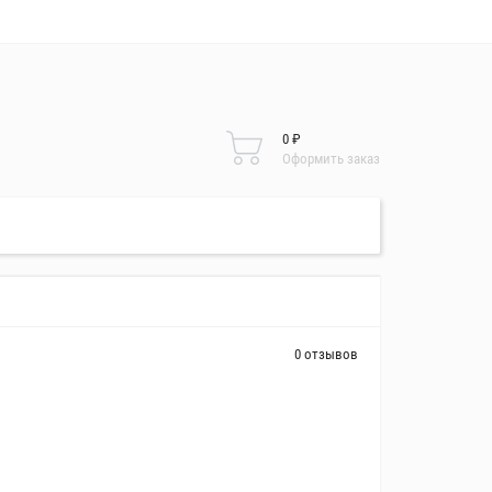
центр
тавки
латы
0 ₽
нусы
Оформить заказ
ерка
0 отзывов