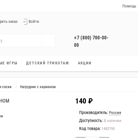
Помощь
Справочный 
рить заказ
Войти
Условия дос
Способы оп
+7 (800) 700-00-
Скидки и бо
00
Услуга Прим
Заказать звонок
Гарантия
+7 (800) 700-00-
ЫЕ ИГРЫ
ДЕТСКИЙ ТРИКОТАЖ
АКЦИИ
00
Работаем без выходных
с 9:00 до 21:00
и соски
Нагрудник с карманом
140 ₽
АНОМ
Производитель:
Россия
Доступность:
В наличии
Код товара:
1483798