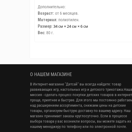
Дополнительно:
Возраст:
от 6 месяцев.
Материал:
полиэтилен.
34 см × 24 см × 6 см
Размер:
Вес:
80 г.
О НАШЕМ МАГАЗИНЕ
В Интернет-магазине "Детсай" вы всегда найдете: товар
развивающих игр, настольных игр и детского трикотажа.Наш
миссия - сделать процесс покупки детских товаров в интерне
проще, приятнее и быстрее. Для этого мы постоянно работае
над расширением ассортимента, снижаем цены на детские
товары, организуем быструю доставку по вашему адресу. Наш
магазин принимает заказы круглосуточно. Если в процессе
выбора товара у вас возникли вопросы, вы можете задать их
нашему менеджеру по телефону или по электронной почте.