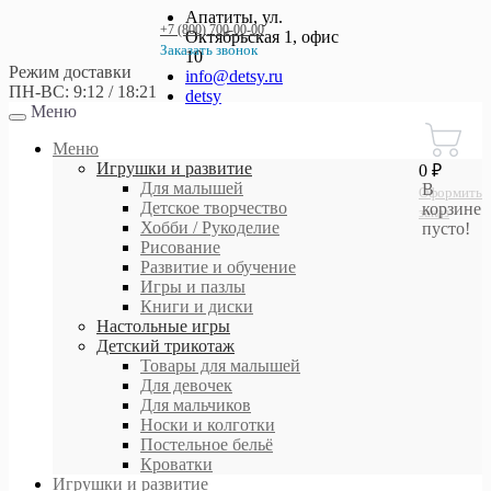
Апатиты, ул.
+7 (800) 700-00-00
Октябрьская 1, офис
Заказать звонок
10
Режим доставки
+7 (800) 700-00-00
info@detsy.ru
ПН-ВС: 9:12 / 18:21
detsy
Меню
Работаем без выходных
с 9:00 до 21:00
Меню
Игрушки и развитие
0 ₽
Для малышей
В
Оформить
Детское творчество
корзине
заказ
Хобби / Рукоделие
пусто!
Рисование
Развитие и обучение
Игры и пазлы
Книги и диски
Настольные игры
Детский трикотаж
Товары для малышей
Для девочек
Для мальчиков
Носки и колготки
Постельное бельё
Кроватки
Игрушки и развитие