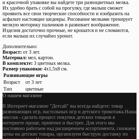
и красочной упаковке вы найдете три разноцветных мелка.
Их удобно брать с собой на прогулку, где малыш сможет
проявить все свои творческие способности и изобразить на
асфальте настоящие шедевры. Рисование мелками тренирует
мелкую моторику пальчиков и развивает воображение.
Изделия достаточно прочные, не крошатся и не сломаются,
если малыш их случайно уронит.
Дополнительно:
Возраст:
от 3 лет.
Материал:
мел, картон.
В комплекте:
3 цветных мелка.
Размер упаковки:
4х1,5х8 см.
Развивающие игры
Возраст
от 3 лет
Тип
цветные
О нашем магазине
В Интернет-магазине "Детсай" вы всегда найдете: товар
развивающих игр, настольных игр и детского трикотажа.Наша
миссия - сделать процесс покупки детских товаров в
интернете проще, приятнее и быстрее. Для этого мы
постоянно работаем над расширением ассортимента, снижаем
цены на детские товары, организуем быструю доставку по