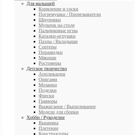
Для малышей
Кормление и соски
Погремушки / Прорезыватели
Шнуровки
Мультик на столе
Пальчиковые игры
Каталки-игрушки
Пазлы / Вкладыши
Сортеры
Пирамидки
Мякиши
Ростомеры
Детское творчество
Аппликации
Оригами
Мозаики
Поделки
Фрески
Гравюры
Выжигание / Выпиливание
Модели для сборки
Хобби / Рукоделие
Вышивка
Плетение
Конструкторы