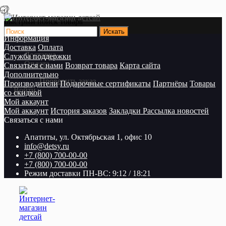
Быстрый поиск товара
Информация
Доставка
Оплата
Доставка
Служба поддержки
Оплата
Связаться с нами
Возврат товара
Карта сайта
Дополнительно
Проверить заказ
Производители
Подарочные сертификаты
Партнёры
Товары
Войти
со скидкой
Мой аккаунт
Мой аккаунт
История заказов
Закладки
Рассылка новостей
Связаться с нами
Апатиты, ул. Октябрьская 1, офис 10
info@detsy.ru
+7 (800) 700-00-00
+7 (800) 700-00-00
Режим доставки ПН-ВС: 9:12 / 18:21