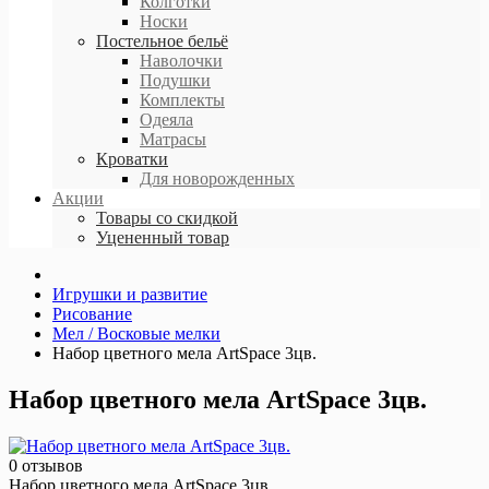
Колготки
Носки
Постельное бельё
Наволочки
Подушки
Комплекты
Одеяла
Матрасы
Кроватки
Для новорожденных
Акции
Товары со скидкой
Уцененный товар
Игрушки и развитие
Рисование
Мел / Восковые мелки
Набор цветного мела ArtSpace 3цв.
Набор цветного мела ArtSpace 3цв.
0 отзывов
Набор цветного мела ArtSpace 3цв.