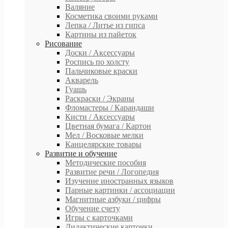
Валяние
Косметика своими руками
Лепка / Литье из гипса
Картины из пайеток
Рисование
Доски / Аксессуары
Роспись по холсту
Пальчиковые краски
Акварель
Гуашь
Раскраски / Экраны
Фломастеры / Карандаши
Кисти / Аксессуары
Цветная бумага / Картон
Мел / Восковые мелки
Канцелярские товары
Развитие и обучение
Методические пособия
Развитие речи / Логопедия
Изучение иностранных языков
Парные картинки / ассоциации
Магнитные азбуки / цифры
Обучение счету
Игры с карточками
Дидактические карточки