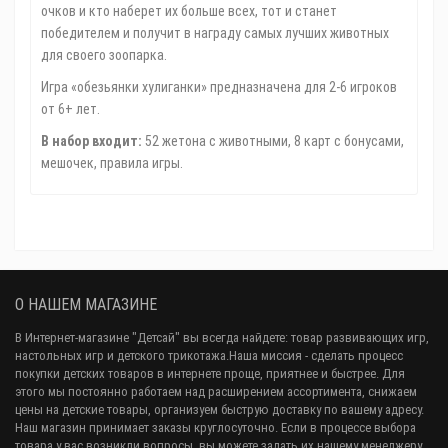
очков и кто наберет их больше всех, тот и станет
победителем и получит в награду самых лучших животных
для своего зоопарка.
Игра «обезьянки хулиганки» предназначена для 2-6 игроков
от 6+ лет.
В набор входит:
52 жетона с животными, 8 карт с бонусами,
мешочек, правила игры.
О НАШЕМ МАГАЗИНЕ
В Интернет-магазине "Детсай" вы всегда найдете: товар развивающих игр,
настольных игр и детского трикотажа.Наша миссия - сделать процесс
покупки детских товаров в интернете проще, приятнее и быстрее. Для
этого мы постоянно работаем над расширением ассортимента, снижаем
цены на детские товары, организуем быструю доставку по вашему адресу.
Наш магазин принимает заказы круглосуточно. Если в процессе выбора
товара у вас возникли вопросы, вы можете задать их нашему менеджеру