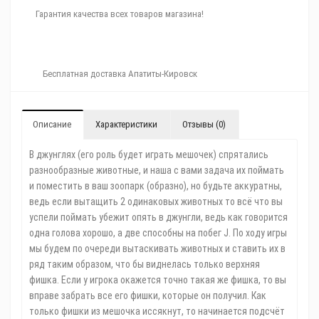
Гарантия качества всех товаров магазина!
Бесплатная доставка Апатиты-Кировск
Описание
Характеристики
Отзывы (0)
В джунглях (его роль будет играть мешочек) спрятались
разнообразные животные, и наша с вами задача их поймать
и поместить в ваш зоопарк (образно), но будьте аккуратны,
ведь если вытащить 2 одинаковых животных то всё что вы
успели поймать убежит опять в джунгли, ведь как говорится
одна голова хорошо, а две способны на побег J. По ходу игры
мы будем по очереди вытаскивать животных и ставить их в
ряд таким образом, что бы виднелась только верхняя
фишка. Если у игрока окажется точно такая же фишка, то вы
вправе забрать все его фишки, которые он получил. Как
только фишки из мешочка иссякнут, то начинается подсчёт