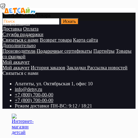
Быстрый поиск товара
Информация
Доставка
Оплата
Служба поддержки
Доставка
Связаться с нами
Возврат товара
Карта сайта
Оплата
Дополнительно
Производители
Подарочные сертификаты
Партнёры
Товары
Проверить заказ
со скидкой
Войти
Мой аккаунт
Мой аккаунт
История заказов
Закладки
Рассылка новостей
Связаться с нами
Апатиты, ул. Октябрьская 1, офис 10
info@detsy.ru
+7 (800) 700-00-00
+7 (800) 700-00-00
Режим доставки ПН-ВС: 9:12 / 18:21