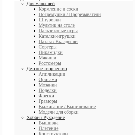
Для малышей
Кормление и соски
Погремушки / Прорезыватели
Шнуровки
Мультик на столе
Пальчиковые игры
Каталки-игрушки
Пазлы / Вкладыши
Сортеры
Пирамидки
Мякиши
Ростомеры
Детское творчество
Аппликации
Оригами
Мозаики
Поделки
Фрески
Гравюры
Выжигание / Выпиливание
Модели для сборки
Хобби / Рукоделие
Вышивка
Плетение
Конструкторы