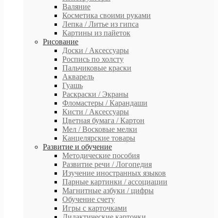
Валяние
Косметика своими руками
Лепка / Литье из гипса
Картины из пайеток
Рисование
Доски / Аксессуары
Роспись по холсту
Пальчиковые краски
Акварель
Гуашь
Раскраски / Экраны
Фломастеры / Карандаши
Кисти / Аксессуары
Цветная бумага / Картон
Мел / Восковые мелки
Канцелярские товары
Развитие и обучение
Методические пособия
Развитие речи / Логопедия
Изучение иностранных языков
Парные картинки / ассоциации
Магнитные азбуки / цифры
Обучение счету
Игры с карточками
Дидактические карточки