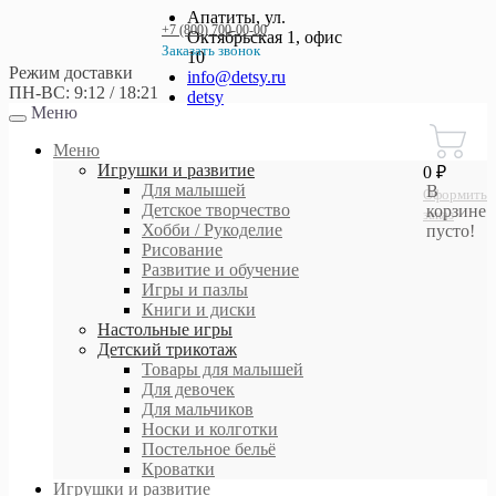
Апатиты, ул.
+7 (800) 700-00-00
Октябрьская 1, офис
Заказать звонок
10
Режим доставки
+7 (800) 700-00-00
info@detsy.ru
ПН-ВС: 9:12 / 18:21
detsy
Меню
Работаем без выходных
с 9:00 до 21:00
Меню
Игрушки и развитие
0 ₽
Для малышей
В
Оформить
Детское творчество
корзине
заказ
Хобби / Рукоделие
пусто!
Рисование
Развитие и обучение
Игры и пазлы
Книги и диски
Настольные игры
Детский трикотаж
Товары для малышей
Для девочек
Для мальчиков
Носки и колготки
Постельное бельё
Кроватки
Игрушки и развитие