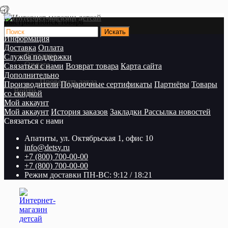
Быстрый поиск товара
Информация
Доставка
Оплата
Доставка
Служба поддержки
Оплата
Связаться с нами
Возврат товара
Карта сайта
Дополнительно
Проверить заказ
Производители
Подарочные сертификаты
Партнёры
Товары
Войти
со скидкой
Мой аккаунт
Мой аккаунт
История заказов
Закладки
Рассылка новостей
Связаться с нами
Апатиты, ул. Октябрьская 1, офис 10
info@detsy.ru
+7 (800) 700-00-00
+7 (800) 700-00-00
Режим доставки ПН-ВС: 9:12 / 18:21