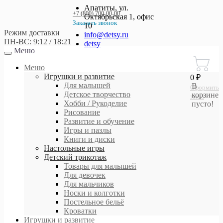
Апатиты, ул.
+7 (800) 700-00-00
Октябрьская 1, офис
Заказать звонок
10
Режим доставки
+7 (800) 700-00-00
info@detsy.ru
ПН-ВС: 9:12 / 18:21
detsy
Меню
Работаем без выходных
с 9:00 до 21:00
Меню
Игрушки и развитие
0 ₽
Для малышей
В
Оформить
Детское творчество
корзине
заказ
Хобби / Рукоделие
пусто!
Рисование
Развитие и обучение
Игры и пазлы
Книги и диски
Настольные игры
Детский трикотаж
Товары для малышей
Для девочек
Для мальчиков
Носки и колготки
Постельное бельё
Кроватки
Игрушки и развитие