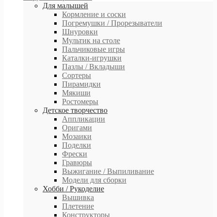
Для малышей
Кормление и соски
Погремушки / Прорезыватели
Шнуровки
Мультик на столе
Пальчиковые игры
Каталки-игрушки
Пазлы / Вкладыши
Сортеры
Пирамидки
Мякиши
Ростомеры
Детское творчество
Аппликации
Оригами
Мозаики
Поделки
Фрески
Гравюры
Выжигание / Выпиливание
Модели для сборки
Хобби / Рукоделие
Вышивка
Плетение
Конструкторы