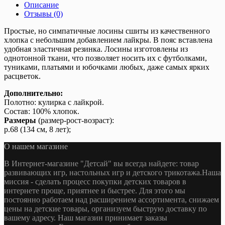
Описание
Отзывы (0)
Простые, но симпатичные лосины сшиты из качественного
хлопка с небольшим добавлением лайкры. В пояс вставлена
удобная эластичная резинка. Лосины изготовлены из
однотонной ткани, что позволяет носить их с футболками,
туниками, платьями и юбочками любых, даже самых ярких
расцветок.
Дополнительно:
Полотно: кулирка с лайкрой.
Состав: 100% хлопок.
Размеры
(размер-рост-возраст):
р.68 (134 см, 8 лет);
О нашем магазине
В Интернет-магазине "Детсай" вы всегда найдете: товар
развивающих игр, настольных игр и детского трикотажа.Наша
миссия - сделать процесс покупки детских товаров в
интернете проще, приятнее и быстрее. Для этого мы
постоянно работаем над расширением ассортимента, снижаем
цены на детские товары, организуем быструю доставку по
вашему адресу. Наш магазин принимает заказы