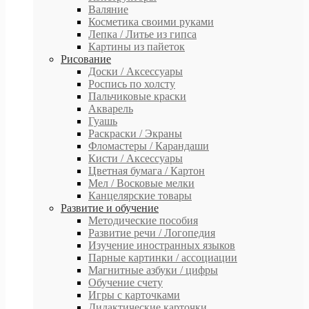
Валяние
Косметика своими руками
Лепка / Литье из гипса
Картины из пайеток
Рисование
Доски / Аксессуары
Роспись по холсту
Пальчиковые краски
Акварель
Гуашь
Раскраски / Экраны
Фломастеры / Карандаши
Кисти / Аксессуары
Цветная бумага / Картон
Мел / Восковые мелки
Канцелярские товары
Развитие и обучение
Методические пособия
Развитие речи / Логопедия
Изучение иностранных языков
Парные картинки / ассоциации
Магнитные азбуки / цифры
Обучение счету
Игры с карточками
Дидактические карточки