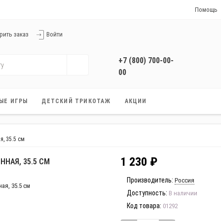
Помощь
Справочный 
рить заказ
Войти
Условия дос
Способы опл
+7 (800) 700-00-
Скидки и бо
00
Услуга Прим
Заказать звонок
Гарантия
+7 (800) 700-00-
ЫЕ ИГРЫ
ДЕТСКИЙ ТРИКОТАЖ
АКЦИИ
00
Работаем без выходных
с 9:00 до 21:00
, 35.5 см
1 230 ₽
ННАЯ, 35.5 СМ
Производитель:
Россия
Доступность:
В наличии
Код товара:
01292