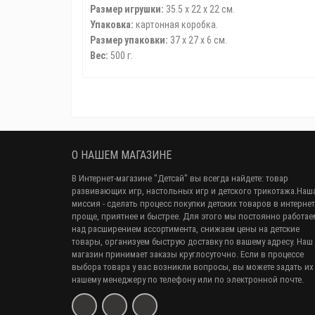
Размер игрушки:
35.5 х 22 х 22 см.
Упаковка:
картонная коробка.
Размер упаковки:
37 х 27 х 6 см.
Вес:
500 г.
О НАШЕМ МАГАЗИНЕ
В Интернет-магазине "Детсай" вы всегда найдете: товар
развивающих игр, настольных игр и детского трикотажа.Наш
миссия - сделать процесс покупки детских товаров в интернет
проще, приятнее и быстрее. Для этого мы постоянно работае
над расширением ассортимента, снижаем цены на детские
товары, организуем быструю доставку по вашему адресу. Наш
магазин принимает заказы круглосуточно. Если в процессе
выбора товара у вас возникли вопросы, вы можете задать их
нашему менеджеру по телефону или по электронной почте.