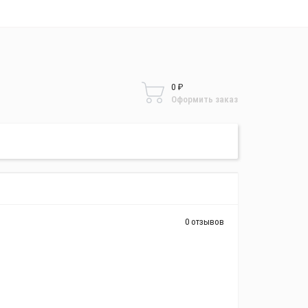
центр
тавки
аты
0 ₽
нусы
Оформить заказ
ерка
0 отзывов