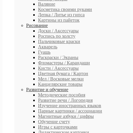
Валяние
Косметика своими руками
Лепка / Литье из гипса
Картины из пайеток
Рисование
Доски / Аксессуары
Роспись по холсту
Пальчиковые краски
Акварель
Гуашь
Раскраски / Экраны
Фломастеры / Карандаши
Кисти / Аксессуары
Цветная бумага / Картон
Мел / Восковые мелки
Канцелярские товары
Развитие и обучение
Методические пособия
Развитие речи / Логопедия
Изучение иностранных языков
Парные картинки / ассоциации
Магнитные азбуки / цифры
Обучение счету
Игры с карточками
Дидактические карточки