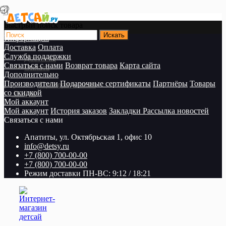
Быстрый поиск товара
Информация
Доставка
Оплата
Служба поддержки
Доставка
Связаться с нами
Возврат товара
Карта сайта
Оплата
Дополнительно
Производители
Подарочные сертификаты
Партнёры
Товары
Проверить заказ
со скидкой
Войти
Мой аккаунт
Мой аккаунт
История заказов
Закладки
Рассылка новостей
Связаться с нами
Апатиты, ул. Октябрьская 1, офис 10
info@detsy.ru
+7 (800) 700-00-00
+7 (800) 700-00-00
Режим доставки ПН-ВС: 9:12 / 18:21