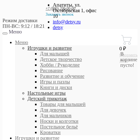
Апатиты, ул.
+7 (800) 700-00-00
Октябрьская 1, офис
Заказать звонок
10
Режим доставки
+7 (800) 700-00-00
info@detsy.ru
ПН-ВС: 9:12 / 18:21
detsy
Меню
Работаем без выходных
с 9:00 до 21:00
Меню
Игрушки и развитие
0 ₽
Для малышей
В
Оформить
Детское творчество
корзине
заказ
Хобби / Рукоделие
пусто!
Рисование
Развитие и обучение
Игры и пазлы
Книги и диски
Настольные игры
Детский трикотаж
Товары для малышей
Для девочек
Для мальчиков
Носки и колготки
Постельное бельё
Кроватки
Игрушки и развитие