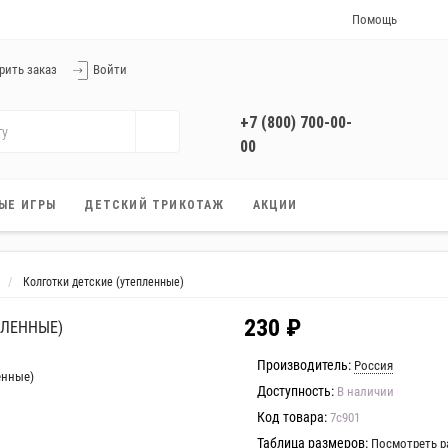
Помощь
Справочный центр
рить заказ
Войти
Условия доставки
Способы оплаты
+7 (800) 700-00-
Скидки и бонусы
00
Услуга Примерка
Заказать звонок
Гарантия
+7 (800) 700-00-
ЫЕ ИГРЫ
ДЕТСКИЙ ТРИКОТАЖ
АКЦИИ
00
Работаем без выходных
с 9:00 до 21:00
Колготки детские (утепленные)
230 ₽
ПЛЕННЫЕ)
Производитель:
Россия
Доступность:
В наличии
Код товара:
7с901
Таблица размеров:
Посмотреть р