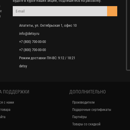
Будьте в курсе наших акций, подпишитесь на рассылку:
а
те
м
Апатиты, ул. Октябрьская 1, офис 10
info@detsy.ru
+7 (800) 700-00-00
+7 (800) 700-00-00
Режим доставки ПН-ВС: 9:12 / 18:21
detsy
А ПОДДЕРЖКИ
ДОПОЛНИТЕЛЬНО
ся с нами
Производители
 товара
Подарочные сертификаты
айта
Партнёры
Товары со скидкой