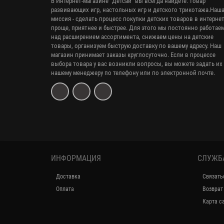
В Интернет-магазине "Детсай" вы всегда найдете: товар
развивающих игр, настольных игр и детского трикотажа.Наш
миссия - сделать процесс покупки детских товаров в интерне
проще, приятнее и быстрее. Для этого мы постоянно работае
над расширением ассортимента, снижаем цены на детские
товары, организуем быструю доставку по вашему адресу. Наш
магазин принимает заказы круглосуточно. Если в процессе
выбора товара у вас возникли вопросы, вы можете задать их
нашему менеджеру по телефону или по электронной почте.
ИНФОРМАЦИЯ
СЛУЖБ
Доставка
Связать
Оплата
Возврат
Карта с