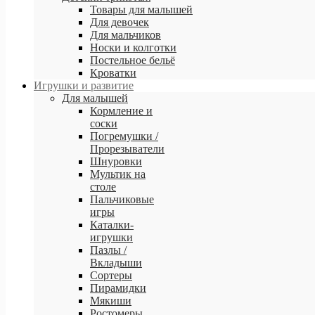
Товары для малышей
Для девочек
Для мальчиков
Носки и колготки
Постельное бельё
Кроватки
Игрушки и развитие
Для малышей
Кормление и
соски
Погремушки /
Прорезыватели
Шнуровки
Мультик на
столе
Пальчиковые
игры
Каталки-
игрушки
Пазлы /
Вкладыши
Сортеры
Пирамидки
Мякиши
Ростомеры