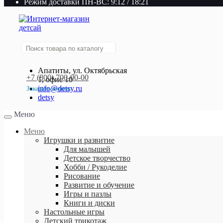
Режим доставки ПН-ВС: 9:12 / 18:21
Апатиты, ул. Октябрьская
+7 (800) 700-00-00
1, офис 10
info@detsy.ru
Заказать звонок
detsy
+7 (800) 700-00-00
Меню
Работаем без выходных
с 9:00 до 21:00
Меню
Игрушки и развитие
Для малышей
Детское творчество
Хобби / Рукоделие
Рисование
Развитие и обучение
Игры и пазлы
Книги и диски
Настольные игры
Детский трикотаж