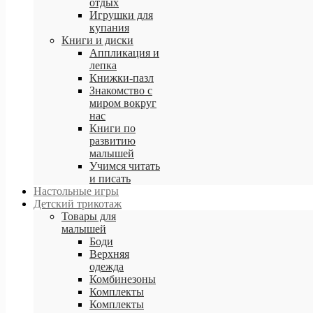
отдых
Игрушки для
купания
равочный центр
Книги и диски
ловия доставки
Аппликация и
лепка
особы оплаты
Книжки-пазл
идки и бонусы
Знакомство с
миром вокруг
луга Примерка
нас
рантия
Книги по
развитию
малышей
Учимся читать
и писать
Настольные игры
Детский трикотаж
Товары для
малышей
Боди
Верхняя
одежда
Комбинезоны
Комплекты
Комплекты