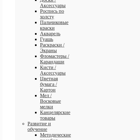
Аксессуары
Роспись по
холсту
Пальчиковые
краски
Акварель
Гуашь
Раскраски /
Экраны
Фломастеры /
Карандаши
Кисти /
Аксессуары
Цветная
бумага /
Картон
Мел /
Восковые
мелки
Канцелярские
товары
Развитие и
обучение
Методические