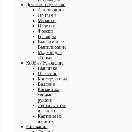
Детское творчество
Аппликации
Оригами
Мозаики
Поделки
Фрески
Гравюры
Выжигание /
Выпиливание
Модели для
сборки
Хобби / Рукоделие
Вышивка
Плетение
Конструкторы
Валяние
Косметика
своими
руками
Лепка / Литье
из гипса
Картины из
пайеток
Рисование
Доски /