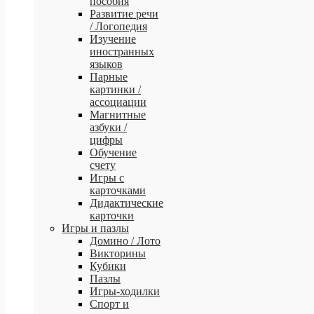
пособия
Развитие речи
/ Логопедия
Изучение
иностранных
языков
Парные
картинки /
ассоциации
Магнитные
азбуки /
цифры
Обучение
счету
Игры с
карточками
Дидактические
карточки
Игры и пазлы
Домино / Лото
Викторины
Кубики
Пазлы
Игры-ходилки
Спорт и