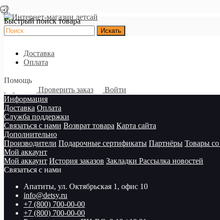
Быстрый поиск товара
Доставка
Оплата
Помощь
Проверить заказ
Войти
Информация
Доставка
Оплата
Служба поддержки
Связаться с нами
Возврат товара
Карта сайта
Дополнительно
Производители
Подарочные сертификаты
Партнёры
Товары со
Мой аккаунт
Мой аккаунт
История заказов
Закладки
Рассылка новостей
Связаться с нами
Апатиты, ул. Октябрьская 1, офис 10
info@detsy.ru
+7 (800) 700-00-00
+7 (800) 700-00-00