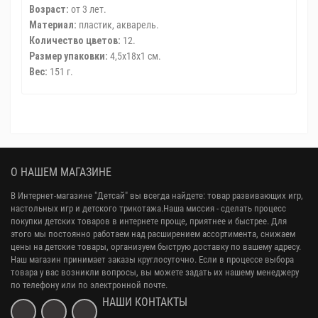
Возраст:
от 3 лет.
Материал:
пластик, акварель.
Количество цветов:
12.
Размер упаковки:
4,5х18х1 см.
Вес:
151 г.
О НАШЕМ МАГАЗИНЕ
В Интернет-магазине "Детсай" вы всегда найдете: товар развивающих игр,
настольных игр и детского трикотажа.Наша миссия - сделать процесс
покупки детских товаров в интернете проще, приятнее и быстрее. Для
этого мы постоянно работаем над расширением ассортимента, снижаем
цены на детские товары, организуем быструю доставку по вашему адресу.
Наш магазин принимает заказы круглосуточно. Если в процессе выбора
товара у вас возникли вопросы, вы можете задать их нашему менеджеру
по телефону или по электронной почте.
НАШИ КОНТАКТЫ