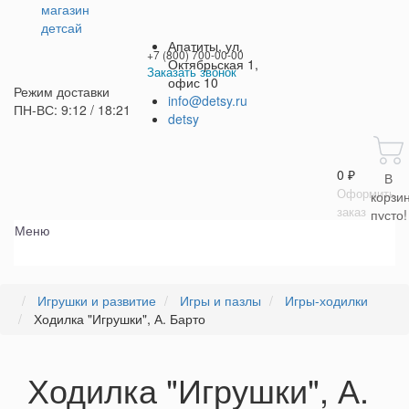
Апатиты, ул.
+7 (800) 700-00-00
Октябрьская 1,
Заказать звонок
офис 10
Режим доставки
+7 (800) 700-00-00
info@detsy.ru
ПН-ВС: 9:12 / 18:21
detsy
Работаем без выходных
с 9:00 до 21:00
0 ₽
В
Оформить
корзи
заказ
пусто!
Меню
Игрушки и развитие
Игры и пазлы
Игры-ходилки
Ходилка "Игрушки", А. Барто
Ходилка "Игрушки", А.